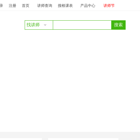
：
庞丽
澜珊
中标：
澜珊
服务质量提升及抱怨投诉处理
投标：
周力之
中
录
注册
首页
讲师查询
搜根课表
产品中心
讲师节
找讲师