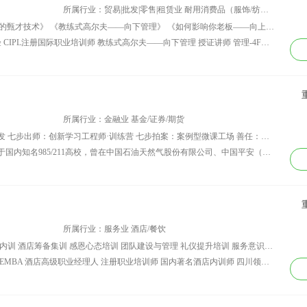
中心（全国行业前
得相关职业资质证
所属行业：贸易|批发|零售|租赁业 耐用消费品（服饰/纺织/皮革/家具/家电）
 特聘创业导师 陕
书。同时取得CVCC
讲师课程：主讲课程： 《DISC+管理者的甄才技术》 《教练式高尔夫——向下管理》 《如何影响你老板——向上管理》 《大脑掘金——课程开发三部曲》 《微力无穷——微课开发三部曲》 《金字塔原理——让思维和表达更有结构化》
延安高新区科技企
礼仪指导师专业证
资历背景：7年企业培训管理及授课经验 CIPL注册国际职业培训师 教练式高尔夫——向下管理 授证讲师 管理-4F复盘技术 授证讲师 TSTT培训认证讲师 DE沉浸式演讲优秀演说家 拓为教育咨询顾问 任职：惠州君合智汇企业管理咨询有限公司 总经理 曾任：上海淘课企业管理咨询有限公司 重庆区域经理 曾任：易高人力资源管理有限公司 总经理 曾任：康佳集团股份有限公司 培训经理
孵化基地创业导师
书，具备10年个人形
象辅导经验及6年礼仪
形象培训教育经验。
曾为宝安区政府、招
商银行、华润银行、
博时基金等多家政府
所属行业：金融业 基金/证券/期货
银行机构进行职业形
讲师课程：七步入微：微课程设计与开发 七步出师：创新学习工程师·训练营 七步拍案：案例型微课工场 善任：迈向 A+管理者 案例革命：从业务专家到绩效顾问 智学：用互联网思维做项目设计
象培训辅导。具有丰
资历背景：讲师背景：王乾泽老师毕业于国内知名985/211高校，曾在中国石油天然气股份有限公司、中国平安（保险）股份有限公司、国泰君安证券股份有限公司等国内知名企业担任培训主管、培训经理、培训负责人、人力资源总监等职位，亲自主持参与多家企业内部人力资源体系、培训体系建设及项目实施，具有丰富的培训及咨询辅导经验，其开发主讲的案例革命系列课程在企业内部获得一致好评。 获得资质：截止2018年9月，已获得美国培训认证协会注册行动学习促动师(ICF)、美国项目管理协会项目管理专业人士（PMP?）、ISO10015国家培训质量管理体系内审专业人员、中国课程开发师认证讲师。 项目经历：平安数据科技、普惠金融、恒天金融搭建案例中心项目、上海拉扎斯信息科技有限公司（饿了吗）蜂鸟案例萃取项目、猪八戒知识产权案例萃取项目、平安金融管理学院新员工培训优化项目等。
富教学经验，扎实的
教育专业理论基础和
丰富的教学经验。 曾
辅导企业与培训客
户： 深圳宝安区政
府、深圳水务集团、
所属行业：服务业 酒店/餐饮
东莞南城区政府、中
讲师课程：培训师训练与打造 酒店拓展内训 酒店筹备集训 感恩心态培训 团队建设与管理 礼仪提升培训 服务意识提升培训 服从意识提升培训 团队精神提升培训 酒店细节管理 酒店7S管理
国工商银行、招商银
资历背景：周昀非： 中国经济管理大学EMBA 酒店高级职业经理人 注册职业培训师 国内著名酒店内训师 四川领尚国际培训顾问 重庆瑞尔戴斯酒店培中顾问 正成酒店管理有限公司总裁兼首席讲师
行、浦发银行、华润
银行、京基集团、平
安保险、博时基金、
深圳迈瑞医疗、中国