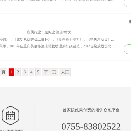
所属行业：服务业 酒店/餐饮
讲师课程：《精准会议营销》，《微信营销》，《成功从优秀员工做起》，《责任胜于能力》，《销售总动员》,《电子商务》
资历背景：杨胜富老师，会议营销训练导师，2010年任重庆美凌格酒店总裁助理兼行政副总，2012任聚成股份北京分公司党支部书记兼行政总监、高级讲师（2013年获聚成股份前十强内训金牌讲师），2014年任赢家伟业国际集团总裁助理兼行政总经理等多家企业管理顾问，现任大成咨询副总、赢家智慧商学院副院长、北京大学民营经济研究院课题组内训讲师。
一页
1
2
3
4
5
下一页
末页
首家按效果付费的培训众包平台
0755-83802522