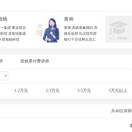
致旸
黄俐
一集团 事业部总
黄俐 高级形象顾问 高
助理 原富锐集团
级化妆师 礼仪指导师
D 原海鹚科技
银行千百佳网点员工
VP 原欧西集团 项
形象辅导专员 招商证
监 中国管理科学
券全国盛典总造型师
优秀导师 国家二级
深圳宝安区政府特邀
师
按效果付费讲师
资源管理师 广东
形象讲师 十年形象礼
力资源研究会 优
仪美育经验 从业经验
训师 顺丰大学 特
与实战背景： 黄老师
师 樊登读书线下
毕业于专业美术学
老师团 特聘教练
院，曾在北京西蔓色
1-2万元
2-3万元
3-5万元
5万元以上
教育 特聘讲师 广
彩研究中心学习色彩
中小企业公共服务
搭配及个人形象管理
 特聘讲师 广州市
专业理论体系，并在
珠区人社局创业指
2010年及2012年分别
共48位讲师
心 特聘讲师 第三
进修专业化妆技术与
微吼杯”直播培训
服装设计等相关形象
 特聘导师 极地创
领域专业技能，并取