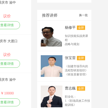
重庆市 渝中
基础班及试听课纲：
（45分--90分） 1.网
络推广基础实用术语
推荐讲师
换一批
议价
有哪些？ 2.排名在百
度、搜狗、公众号、
查看详情
杨修平
金牌
电商平台、阿里诚信
通、短视频的排名规
知识技能实战类课
律及规则 3.必须掌握
程
庆市 大渡口
的排名的要素有哪
战略与规划
些？ 4.分析互联网流
企业创新战略和创
新管理
量，怎样构建推广矩
议价
技术路线、技术平
阵及循环结构？ 5.常
张宝雷
金牌
台与产品平台规划
用实用的推广工具软
查看详情
组织管理
《创建市场导向的
件解析 6.企业网络推
管理者的创新领导
流程型研发组织》
广需要具备哪些条
力
《研发质量管理》
件？ 高级班及实操班
体系流程
《研发人员的考核
重庆市 渝中
打造高效研发体系
课纲（2天1晚----3天2
与激励》 《从样品
产品创新研发流程
晚） 1.分析网络推广
走向量产》 《产品
曹志巍
金牌
与工具
研发体系构建与模
营销经常用到的专业
￥10000
核心技能
板详解》 流程管理
术语 2.关键词挖掘及
职业化：
成功的产品经理技
与产品管理系列：
拓展的24种方法 3.推
1.《职场高效工作技
能修炼
查看详情
《流程体系规划与
能训练》
广标题制作 4.文案编
研发项目管理
流程设计实战》