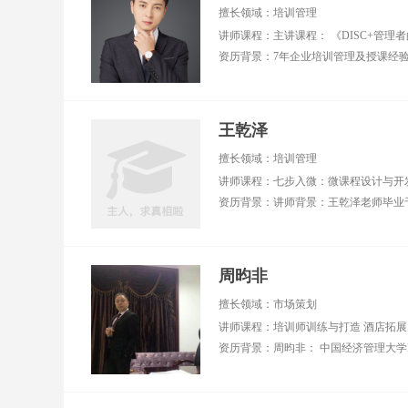
评顾问 ■ 2018年全国
业
擅长领域：培训管理
百强讲师、2022年全
十）
国优秀讲师 ■ 交大安
西
泰、同济大学、上海
业
财经大学、上海理工
大学等高校特聘讲师
擅长领域：管理技
王乾泽
能、领导力、客户服
务、客户体验、高效
擅长领域：培训管理
团队建设、行动学
习、职业素养
周昀非
擅长领域：市场策划