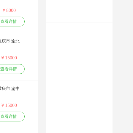
划推广、网站建设优
化排名、各平台关键
￥8000
词霸屏、新媒体及短
视频营销等。 李玺忠
查看详情
老师是网络营销推广
策划行业的实战派专
家，网络推广排名实
重庆市 渝北
战实训14年，公开授
课达千余场，无PPT
上课，可现场即时根
￥15000
据学员需要制定教
材，在理论培训及实
查看详情
训操作现场教学上经
验丰富，专业的实战
技术技巧和幽默风趣
重庆市 渝中
的授课风格，深得学
员及企业领导们认可
与赞赏。 致力于推广
￥15000
传播企业品牌、产
品、新科技及企业文
查看详情
化理念等；同时助力
企业快速通过网络获
得业务商机。 课纲：