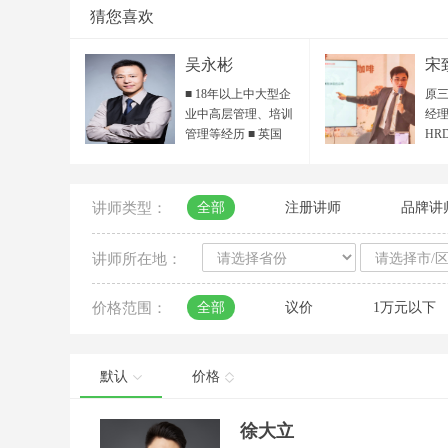
猜您喜欢
吴永彬
宋
■ 18年以上中大型企
原三
业中高层管理、培训
经理
管理等经历 ■ 英国
HR
IPMA国际专业培训师
HR
/ ACI国际职业培训师
目总
■ ICF国际教练联合会
院 
讲师类型：
全部
注册讲师
品牌讲
ACC认证教练 / 准
人力
PCC专业教练 ■ POA
省人
组织行动力 全国首期
秀培
讲师所在地：
认证讲师 ■ 中国服务
聘讲
设计人才资质 ■ 客户
领读
价格范围：
全部
议价
1万元以下
服务国际标准最高
百越
SSE认证 ■ 行动学习
西
引导师、国家生涯规
平台
划师 ■ 《教练式高尔
海
默认
价格
夫——向下管理》认
导中
证讲师 ■ DISC性格与
届“
徐大立
行为风格 认证讲师/测
大赛