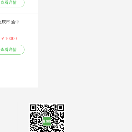
点》
查看详情
管理技能类课程：
嘉宾参加了中央电
《私企外企招标采
MTP管理能力发展
视台、中央广播电
购全流程与关键要
训练、项目管理与
台、凤凰卫视、北
点》
计划制定、非人力
京卫视、湖南卫视
《采购招标管理部
重庆市 渝中
资源经理的人力资
等节目。
门职能建设》
源管理
牵头组织和策划主
安新强
金牌
“阳光招标”专业课
市场营销管理类课
持了《中国名牌发
《评标规范化管理
程：
￥10000
展论坛》、《世界
一、人力资源类：
与评标专家能力模
消费者行为学与营
名牌在中国》、
战略绩效管理
型》
销战略、有效制定
《中国质量万里
查看详情
KPI+BSC
《招投标违规行为
年度营销计划、企
行》、《中国信用
战略绩效管理体系
十大防范措施》
业量化管理、狼性
论坛》、《中国食
建设及实施
《招标文件的编制
营销之大客户销售
品安全行动》、
战略性绩效管理的
与写作技巧》
房恒贵
金牌
技巧、大订单销售
《全国中小企业
关键技巧
的项目管理、新产
节》、《中国创业
卓越绩效管理体系
1.人才制造工程：卓
品上市的组织与管
投资大会》等大型
建设
越的企业培训体系
理
会议论坛，并围绕
平衡计分卡
建设（适用于企业
人力资源管理类：
中国3.15、中国信
目标管理与绩效考
大学筹建，可培训
人力资源规划与年
用、中国制造、中
核
或辅导）
度人力资源计划、
国质量等主题组织
绩效面谈与绩效反
2.ISO 10015 质量管
九连环绩效量化技
段富辉
了大量活动；酝酿
金牌
馈
理：培训指南的应
术、六连环薪酬量
发起管理、品牌、
非人力资源的人力
用（培训机构符合
化技术、培训体系
公关、策划、广
生产管理类：
资源管理
性认证用）
的量化管控、构建
告、创新、营销、
《中国式精益生产》、《制造企
绩效目标的制定
3.适用优先：企业内
基于能力素质模型
市调、人才、文化
精细化管理类：
员工绩效辅导与职
部讲师TTT培训
的任职资格体系
等中国企业智库联
《中国式精益管理》、《工匠精
业发展