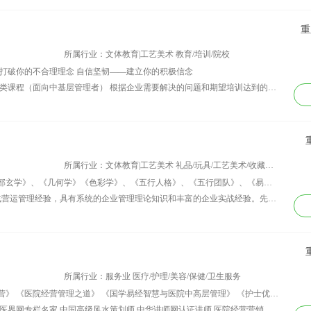
重
所属行业：文体教育|工艺美术 教育/培训/院校
打破你的不合理理念 自信坚韧——建立你的积极信念
资历背景：核心课程 第一类：企业定制类课程（面向中基层管理者） 根据企业需要解决的问题和期望培训达到的结果出发，按照企业的需要来配置课程，通过团体心理训练、互动游戏、视频案例分析、可视化分享、情境演练等形式来让学员学习和体验到课程的内容，用知识层面和行为层面的课程设置来帮助学员达成行为的改变。 第二类： 积极心态建设（面向基层员工和中基层管理者） 通过管理学与心理学的结合，让学员通过视频、游戏、玩具、图片、小测试等方式体验到什么是积极心态和这对自己和组织的重要性，与此同时，也让中基层管理者明白怎样的非物质激励方式能够最大程度地激励员工产生巨大的绩效。主要课程包括《积极力量-打破不合理信念》、《积极应对-压力管理及心理保健》、《自信坚韧-建立积极信念》、《激发参与-提升你的职场影响力》、《乐高塔--团体心理训练》等。 第三类： 销售技巧及沟通辅导（面向一线销售及销售主管） 以专业销售技巧为基础，结合产品提炼话术，根据产品设计演练场景，通过不断地练习和一对一辅导，让学员系统学习销售技巧和话术——如何有效提问、如何克服顾客反对意见、如何说服顾客等，同时模拟实际销售拜访场景，让销售主管学习到销售辅导技巧，以此来帮助销售员工不断成长。 第四类：零售方向课程（面向基层零售商和销售） 《移动互联网形式下的零售升级》、《如何从消费者心理层面来提升销量》、《零售的营销创新》等。 培训风格幽默风趣生动，时刻关注学员感受，能让学员在轻松愉快的氛围中学习方法和工具，善于运用多种方法激发学员的主动性。
所属行业：文体教育|工艺美术 礼品/玩具/工艺美术/收藏品/奢侈品
讲师课程：《易经与现代管理》、《面部玄学》、《几何学》《色彩学》、《五行人格》、《五行团队》、《易经与养生》、《国学》、《葫芦烙画艺术》、《企业中高层管理》、《班组长能力提升》、《6S管理》、《团队执行力》、《心灵沟通艺术》
资历背景：1、20多年民营企业全面实战营运管理经验，具有系统的企业管理理论知识和丰富的企业实战经验。先后在多家大中小型企业从事企业高层管理与培训工作 (管理150人---10000人)，服务过的行业涉及电子、电器、五金、食品、印刷、教育培训、服饰、艺术等行业和多种服务业，谙知民企、外企等全面营运管理模式，积累了丰富的高中基层管理实践经验。 2、关注顾客需求，中西管理结合，适合中国本土文化乡情特色，为顾客提供有针对性、能落地生根的解决方案；注重与各层管理人员的紧密协调沟通，人性化的加强团队凝聚力，有效解决内部冲突管理，减少企业内耗，高度统一战略目标，为管理者提供全新的管理思维、理念、实战沙盘演习模式；注重实效，以结果为原则；关注过程，以过程为实现绩效的成功手段。务实的教学作风及活跃的课堂气氛、互动的角色感应，深受企业与学员的欢迎！ 3、企业文化、人力资源、各种管理体系、商务礼仪、形象价值培训 10年以上的深厚功底；企业精益生产、现场管理、设备管理、QC管理、仓储备、物流培训8年以上，深入简出，潜心研修； 4、国学、易经风水、书法、文绣艺术、中国奇石收藏、烙画艺术、茶艺等客座培训3年以上授课实战经验
所属行业：服务业 医疗/护理/美容/保健/卫生服务
讲师课程：《医院的转型发展和创新经营》 《医院经营管理之道》 《国学易经智慧与医院中高层管理》 《护士优质服务与营销》 《医院营销与客服新视角》 《团队建设与执行力打造》 《医院文化建设与创新》 《医院运营提升与突破》 《大数据竞争格局下的医院营销新视角》 《国学智慧与幸福人生》 《国学智慧与领导管理》 《国学智慧与团队管理》 《国学与创业管理》 《国学智慧与易经风水》 《上风上水与居家风水》
资历背景：青永飞文化传播创始人 华夏医界网专栏名家 中国高级风水策划师 中华讲师网认证讲师 医院经营营销管理专家 国务院国资委中国专业人才库高级国学讲师 国务院国资委中国专业人才库高级易学文化传承师 国际著名周易研究家邵伟华八宫风水精英风水师 重庆青永飞文化传播有限公司董事长 甘肃青永剑文化传播有限公司董事长 深造于北京大学医院管理EMBA班，曾任职多家医院院长，组织筹建管理多家民营医院，资深医院经营营销管理专家、医院管理咨询顾问。师从易坛泰斗、中国科学家协会副理事长邵伟华老师，邵老师亲自授予精英风水师证书，经国务院国资委中国专业人才库考评认证，取得了高级易学文化传承师和高级国学讲师证书。 冯占武是中国医院协会会员、中华讲师网认证讲师，医院管理经验丰富，是国内知名医院经营管理实战专家，具有多年的医院管理、职业培训和理论研发能力，在医院管理中融入易经和现代企业管理经营理念，提出构建医院发展“八卦阵”，创造了多家医院业绩新高记录。一直致力于医院经营、营销管理、职工内训、医院文化建设等方面的研究，在医院经营营销管理领域有很深的造诣。精品课程主要有《医院经营管理之道》系列《解读新型医院的发展创新和经营管理模式》、《大数据竞争格局下的医院营销新视角》、《医院文化建设与发展》、《国学易经智慧与中高层管理之道》、《民营医院市场营销》等课程。曾在北京大学医院民营医院管理EMBA班、卫协会、全国各地医院做培训和管理咨询经营指导，其授课方式新颖独特，重视与学员的交流和互动，顾问式培训，情景式案例，实战性解答，风趣幽默不失深邃，循序渐进不显繁琐。课程与众不同之处在于落地实操，拒绝空洞的理论和教条，课堂即时回答学员问题，斧正学员实践思路，拓宽其思维空间。 近年来又致力于中华优秀传统文化国学的研究，将国学智慧与多个领域结合创新，其知名课程《国学智慧与幸福人生》、《国学智慧与领导管理》、《国学智慧与团队管理》、《国学与创业管理》、《国学智慧与易经风水》、《上风上水与居家风水》等国学系列课程已在全国多地演讲，在企事业单位、银行、保险、地产、学校等行业受到一致好评和赞誉。曾参加人民大会堂国学教育研讨会，普陀山易经论坛，国际易学名家祭拜伏羲大典等高峰学术论坛，其名字雕刻在中华风水节名人丰碑上，人民大会堂国学研讨会授予名师名人传承者。多年来注重以德为先，一直热心参与慈善和关爱社会公益事业，践行易经理论与实战验证相结合，致力于将易经智慧与管理结合创新。第十二届中国科学家论坛以VIP嘉宾身份参加会议并在论坛上发表《国学易经智慧与企业管理创新之道》的演讲，荣获第十二届中国科学家论坛2015年度中国优秀科技管理工作者，中央电视台做了专访。 十五岁时，受爱好和研究周易的父亲熏陶，开始学习周易六爻、四柱、择吉、风水等，多年来和父亲用周易预测过数千事例，为众多单位和个人提供周易预测和风水服务，并得到了很高的验证评价。后师从国际著名周易研究家、预测学家、易坛泰斗、中国科学家协会副理事长邵伟华老师，邵老师亲自授予精英风水师证书。曾培训和预测服务过众多企业和医疗机构，多年来足迹走遍全国，已经为数千家单位、家庭、个人进行易学风水布局、风水调理和周易预测服务，现聘为多家医院、企业、公司经营管理咨询和风水顾问。