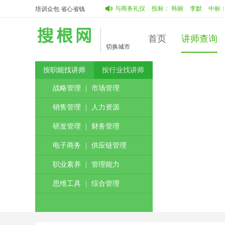
德智
中标：
蔡占明
客服服务与商务礼仪
投标：
韩丽
李默
中标：
李默
培训众包 省心省钱
首页
讲师查询
切换城市
按职能找讲师
按行业找讲师
战略管理
|
市场管理
销售管理
|
人力资源
研发管理
|
财务管理
电子商务
|
供应链管理
职业素养
|
管理能力
思维工具
|
综合管理