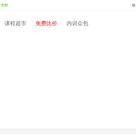
校园人转变为职场人
投标：
彭永红
中标：
彭永红
商务礼仪
投标
登
课程超市
免费比价
内训众包