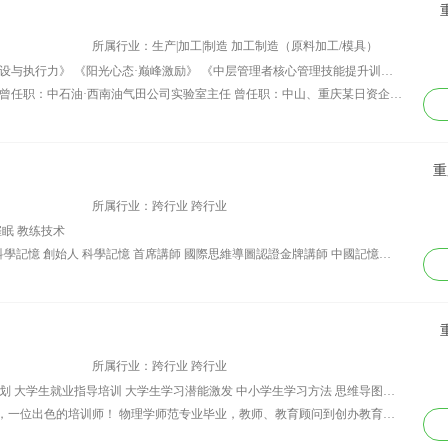
联通等。
所属行业：生产|加工|制造 加工制造（原料加工/模具）
讲师课程：《责任胜于能力》 《团队建设与执行力》 《阳光心态·巅峰激励》 《中层管理者核心管理技能提升训练》
资历背景：18年企业管理培训实战经验 曾任职：中石油·西南油气田公司实验室主任 曾任职：中山、重庆某日资企业生产部长、实验室主任等职 连续四年授课百天以上，心态课程70%以上。授课企业达500多家，受训学员达4万余人，满意度达95%以上，深受企业追捧与喜爱。
重
所属行业：跨行业 跨行业
眠 教练技术
资历背景：蘇重舉 心理學碩士 (MAP) 科學記憶 創始人 科學記憶 首席講師 國際思維導圖認證金牌講師 中國記憶力情景實戰訓練第一人 《科學記憶 高效學習》作者 上海記憶力錦標賽主要發起人 上海科學記憶文化傳播有限公司董事长 "盛世堯星"教育联盟 最強大腦訓練導師/學術顧問 重庆电视台【儒商.金脑力】俱乐部 创始人
所属行业：跨行业 跨行业
讲师课程：家庭教育 大学生职业生涯规划 大学生就业指导培训 大学生学习潜能激发 中小学生学习方法 思维导图及其在学习中的应用 学生记忆力记忆方法培训 中小学生励志
资历背景：他！——一个平凡的追梦者，一位出色的培训师！ 物理学师范专业毕业，教师、教育顾问到创办教育咨询公司。 他发现——在学生成长和教育的过程中缺少了很多很重要的东西 正确的家庭教育，良好的学习氛围，优秀的学习方法······ 所以，他把传播正确的家庭教育理念，教授快乐高效的学习方法，激励学生斗志等艰难的任务抗在了肩上。 现在他是一位出色的家庭教育导师，更是学习力提升专家。