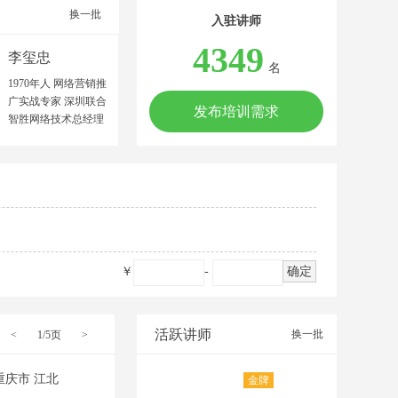
换一批
入驻讲师
4349
李玺忠
名
1970年人 网络营销推
广实战专家 深圳联合
发布培训需求
智胜网络技术总经理
中国建筑材料流通协
会特聘金牌讲师 广东
中益产研院合伙人 广
东文商研究院联合创
始人 中山大学MBA
广东工商职业技术大
学客座教授 网络营销
师/高级营销师 高级企
￥
-
确定
业培训师/美国AACTP
顾问师 擅长领域：制
造业、农业、服务业
等多领域的网络营销
活跃讲师
换一批
<
1/5页
>
推广策划。 擅长项
目：网络营销推广团
重庆市 江北
金牌
队建设、网络品牌策