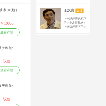
2.《办公室工作规范
产品需求分析与需
写要点 5.排名（百
《产品战略规划与
与技巧训练》
求管理
度、搜狗、公众号、
路标管理》 《市场
3.《行政文秘综合技
系统化项目管理能
庆市 大渡口
王斌康
金牌
驱动的产品开发流
电商平台、阿里诚信
能提升训练》
力实训
程管理》 《成功的
通、短视频）规律及
4.《职场礼仪与沟通
创新工作坊
《全球经济危机下
产品经理》管理系
技能提升训练》
需求 6.解析抖音、快
产品创新工作坊
的企业发展战略》
￥10000
列： 《从技术走向
5.《时间管理与工作
（四课程，详见下
手、B站、小红书等
《低碳经济下的企
管理》 《研发人员
效能提升训练》
表）
新媒体运营规则及技
业发展战略》
的核心管理技能提
查看详情
6.《高效会议管理》
职业创新能力训练
《企业战略管理》
巧 7.微信公众号管理
升》
7.《高效沟通训练》
工作坊
《生产运作管理》
万力
及运营要点 8.微信的
金牌
公文写作：
创新思维与技能解
《供应链与物流管
管理及运营的要点 9.
8.《职场写作力提升
决工作坊
理》
重庆市 渝中
先后在人民日报、
训练》
链接构建方法 10.推广
关键实践
新华社、经济日
9.《金字塔思维与公
TRIZ理论与实务高
工具使用及技术要点
报、香港商报等国
文写作训练》
级班
11.网站后台管理及优
内外百余家媒体开
议价
10.《最新党政机关
质量功能展开QFD
化 12.推广中需要注意
辟专栏、专版等，
公文写作技巧训
训练班
的规则 13.分析解析互
发表各类新闻报道
练》
陈伟
查看详情
敏捷研发项目管理
金牌
和研究报告数百
联网流量及矩阵设计
（SCRUM master）
篇；主编出版了
14.根据现场需要制定
微创新-互联网时代
“阳光招标”法律课
《名牌战略与质量
的最佳创新实践
《招投标法实施条
其他内容教材
振兴》、《企业策
重庆市 渝中
例及相关法规解
划》、《创新经营
读》
与现代管理》、
“阳光招标”管理课
《世界500强专业服
《政府国企招标采
议价
郭楚凡
金牌
务丛书》等20多部
购全流程与关键要
专著；并多次做为