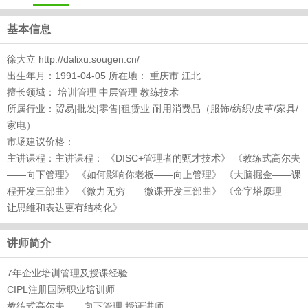
基本信息
徐大立 http://dalixu.sougen.cn/
出生年月：1991-04-05 所在地： 重庆市 江北
擅长领域： 培训管理 中层管理 教练技术
所属行业：贸易|批发|零售|租赁业 耐用消费品（服饰/纺织/皮革/家具/
家电）
市场建议价格：
主讲课程：主讲课程： 《DISC+管理者的甄才技术》 《教练式高尔夫
——向下管理》 《如何影响你老板——向上管理》 《大脑掘金——课
程开发三部曲》 《微力无穷——微课开发三部曲》 《金字塔原理——
让思维和表达更有结构化》
讲师简介
7年企业培训管理及授课经验
CIPL注册国际职业培训师
教练式高尔夫——向下管理 授证讲师